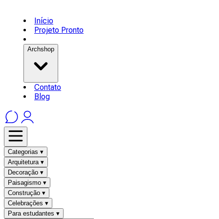
Início
Projeto Pronto
Archshop
Contato
Blog
Categorias ▾
Arquitetura ▾
Decoração ▾
Paisagismo ▾
Construção ▾
Celebrações ▾
Para estudantes ▾