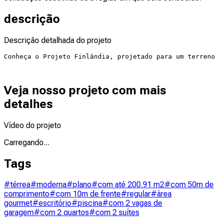
descrição
Descrição detalhada do projeto
Conheça o Projeto Finlândia, projetado para um terreno 
Veja nosso projeto com mais
detalhes
Vídeo do projeto
Carregando...
Tags
#térrea
#moderna
#plano
#com até 200.91 m2
#com 50m de
comprimento
#com 10m de frente
#regular
#área
gourmet
#escritório
#piscina
#com 2 vagas de
garagem
#com 2 quartos
#com 2 suítes