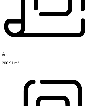
Área
200.91 m²