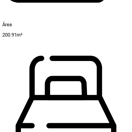
Área
200.91m²