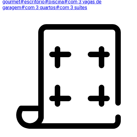
gourmet
#escritório
#piscina
#com 3 vagas de
garagem
#com 3 quartos
#com 3 suítes