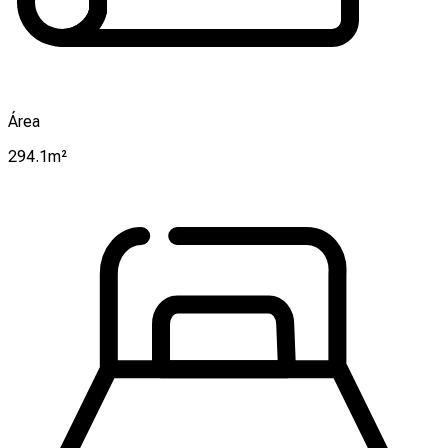
Área
294.1m²