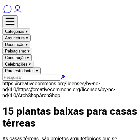
Categorias ▾
Arquitetura ▾
Decoração ▾
Paisagismo ▾
Construção ▾
Celebrações ▾
Para estudantes ▾
🔎
https://creativecommons.org/licenses/by-nc-
nd/4.0/
https://creativecommons.org/licenses/by-nc-
nd/4.0/
ArchShop
ArchShop
15 plantas baixas para casas
térreas
As casas térreas, são projetos arquitetônicos que se