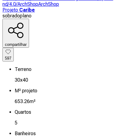
nd/4.0/
ArchShop
ArchShop
Projeto
Caribe
sobrado
plano
compartilhar
597
Terreno
30x40
M² projeto
653.26m²
Quartos
5
Banheiros