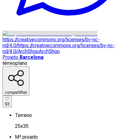
https://creativecommons.org/licenses/by-nc-
nd/4.0/
https://creativecommons.org/licenses/by-nc-
nd/4.0/
ArchShop
ArchShop
Projeto
Barcelona
térreo
plano
compartilhar
93
Terreno
25x35
M² projeto