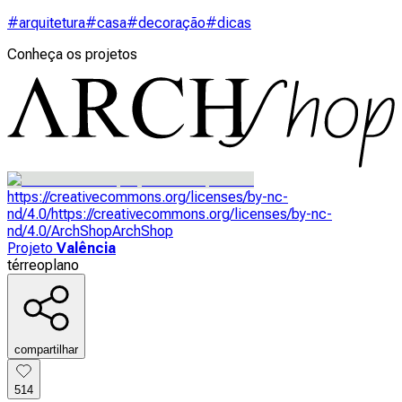
#arquitetura
#casa
#decoração
#dicas
Conheça os projetos
https://creativecommons.org/licenses/by-nc-
nd/4.0/
https://creativecommons.org/licenses/by-nc-
nd/4.0/
ArchShop
ArchShop
Projeto
Valência
térreo
plano
compartilhar
514