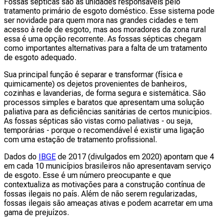
Fossas sépticas são as unidades responsáveis pelo
tratamento primário de esgoto doméstico. Esse sistema pode
ser novidade para quem mora nas grandes cidades e tem
acesso à rede de esgoto, mas aos moradores da zona rural
essa é uma opção recorrente. As fossas sépticas chegam
como importantes alternativas para a falta de um tratamento
de esgoto adequado.
Sua principal função é separar e transformar (física e
quimicamente) os dejetos provenientes de banheiros,
cozinhas e lavanderias, de forma segura e sistemática. São
processos simples e baratos que apresentam uma solução
paliativa para as deficiências sanitárias de certos municípios.
As fossas sépticas são vistas como paliativas - ou seja,
temporárias - porque o recomendável é existir uma ligação
com uma estação de tratamento profissional.
Dados do
IBGE
de 2017 (divulgados em 2020) apontam que 4
em cada 10 municípios brasileiros não apresentavam serviço
de esgoto. Esse é um número preocupante e que
contextualiza as motivações para a construção contínua de
fossas ilegais no país. Além de não serem regularizadas,
fossas ilegais são ameaças ativas e podem acarretar em uma
gama de prejuízos.