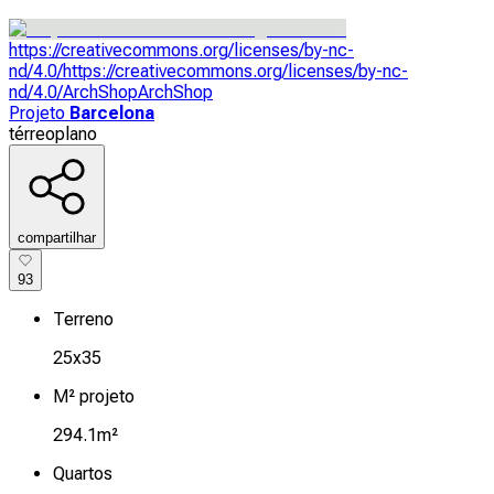
https://creativecommons.org/licenses/by-nc-
nd/4.0/
https://creativecommons.org/licenses/by-nc-
nd/4.0/
ArchShop
ArchShop
Projeto
Barcelona
térreo
plano
compartilhar
93
Terreno
25x35
M² projeto
294.1m²
Quartos