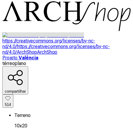
https://creativecommons.org/licenses/by-nc-
nd/4.0/
https://creativecommons.org/licenses/by-nc-
nd/4.0/
ArchShop
ArchShop
Projeto
Valência
térreo
plano
compartilhar
514
Terreno
10x20