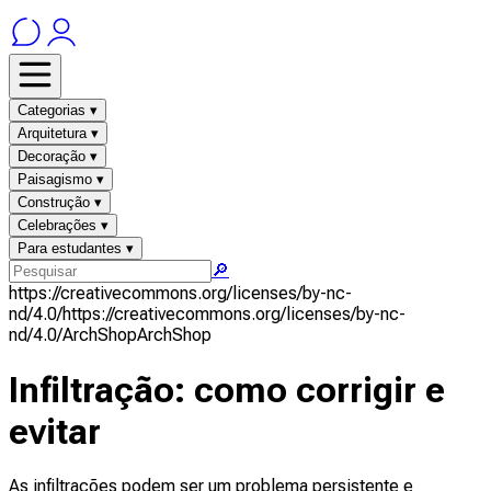
Categorias ▾
Arquitetura ▾
Decoração ▾
Paisagismo ▾
Construção ▾
Celebrações ▾
Para estudantes ▾
🔎
https://creativecommons.org/licenses/by-nc-
nd/4.0/
https://creativecommons.org/licenses/by-nc-
nd/4.0/
ArchShop
ArchShop
Infiltração: como corrigir e
evitar
As infiltrações podem ser um problema persistente e