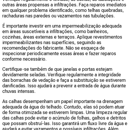
outras áreas propensas a infiltrações. Faça reparos imediatos
em qualquer problema identificado, como telhas quebradas,
rachaduras nas paredes ou vazamentos nas tubulações.
É importante investir em uma impermeabilização adequada
em áreas suscetíveis a infiltrações, como banheiros,
cozinhas, áreas externas e terraços. Aplique revestimentos
impermeabilizantes nas superfícies, seguindo as
recomendações do fabricante. Não se esqueça de
inspecionar periodicamente essas áreas e fazer reparos
conforme necessário.
Certifique-se também de que janelas e portas estejam
devidamente seladas. Verifique regularmente a integridade
das borrachas de vedação e faça a substituição se estiverem
danificadas. Isso ajudará a prevenir a entrada de água durante
chuvas intensas.
As calhas desempenham um papel importante na drenagem
adequada da água do telhado. Contudo, elas só podem atuar
de forma otimizada se estiverem limpas. Uma limpeza regular
das calhas pode evitar o acúmulo de folhas, galhos e detritos
que possam obstruí-las. Isso garantirá um fluxo livre da água e
ajudará a evitar vazamentos e possíveis infiltrações. Além