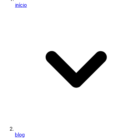
início
blog