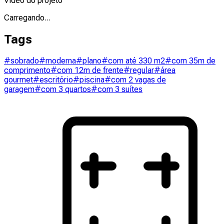
Vídeo do projeto
Carregando...
Tags
#sobrado
#moderna
#plano
#com até 330 m2
#com 35m de
comprimento
#com 12m de frente
#regular
#área
gourmet
#escritório
#piscina
#com 2 vagas de
garagem
#com 3 quartos
#com 3 suítes