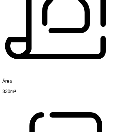
Área
330m²