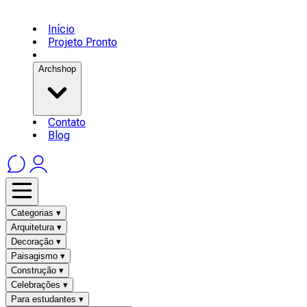
Início
Projeto Pronto
Archshop
Contato
Blog
Categorias ▾
Arquitetura ▾
Decoração ▾
Paisagismo ▾
Construção ▾
Celebrações ▾
Para estudantes ▾