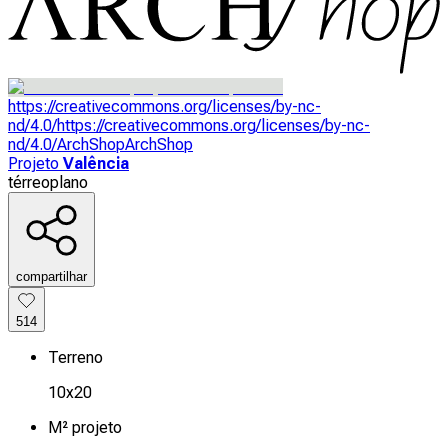
https://creativecommons.org/licenses/by-nc-
nd/4.0/
https://creativecommons.org/licenses/by-nc-
nd/4.0/
ArchShop
ArchShop
Projeto
Valência
térreo
plano
compartilhar
514
Terreno
10x20
M² projeto