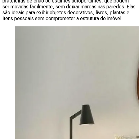
prateleiras de chão ou estantes autoportantes, que podem
ser movidas facilmente, sem deixar marcas nas paredes. Elas
são ideais para exibir objetos decorativos, livros, plantas e
itens pessoais sem comprometer a estrutura do imóvel.