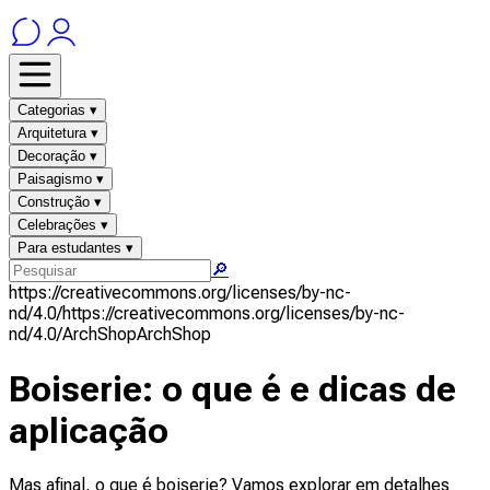
Categorias ▾
Arquitetura ▾
Decoração ▾
Paisagismo ▾
Construção ▾
Celebrações ▾
Para estudantes ▾
🔎
https://creativecommons.org/licenses/by-nc-
nd/4.0/
https://creativecommons.org/licenses/by-nc-
nd/4.0/
ArchShop
ArchShop
Boiserie: o que é e dicas de
aplicação
Mas afinal, o que é boiserie? Vamos explorar em detalhes