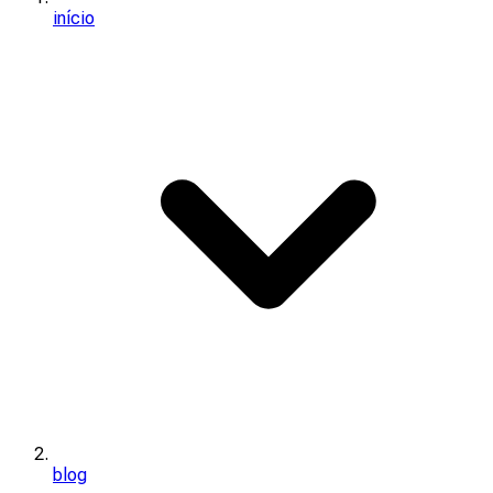
início
blog