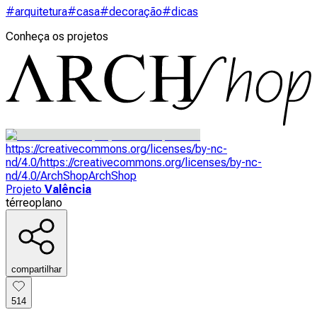
#arquitetura
#casa
#decoração
#dicas
Conheça os projetos
https://creativecommons.org/licenses/by-nc-
nd/4.0/
https://creativecommons.org/licenses/by-nc-
nd/4.0/
ArchShop
ArchShop
Projeto
Valência
térreo
plano
compartilhar
514