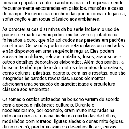
tornaram populares entre a aristocracia e a burguesia, sendo
frequentemente encontradas em palácios, mansões e casas
de campo. Boiseries são conhecidas por adicionar elegância,
sofisticação e um toque clássico aos ambientes.
As características distintivas da boiserie incluem o uso de
painéis de madeira esculpidos, muitas vezes pintados ou
folheados a ouro, que são aplicados nas paredes em padrões
simétricos. Os painéis podem ser retangulares ou quadrados
e são dispostos em uma sequência regular. Eles podem
apresentar molduras, relevos, entalhes, frisos, arabescos e
outros detalhes decorativos elaborados. Além dos painéis, a
boiserie também pode incluir outros elementos decorativos,
como colunas, pilastras, capitéis, cornijas e rosetas, que são
integrados às paredes revestidas. Esses elementos
adicionam uma sensação de grandiosidade e arquitetura
clássica aos ambientes.
Os temas e estilos utilizados na boiserie variam de acordo
com a época e influências culturais. Durante o
neoclassicismo, por exemplo, eram muito inspiradas na
mitologia grega e romana, incluindo guirlandas de folhas,
medalhões com retratos, figuras aladas e cenas mitológicas.
Já no rococó, predominavam os desenhos florais, curvas