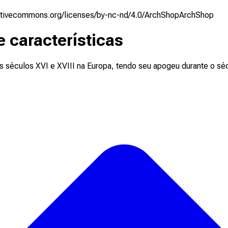
eativecommons.org/licenses/by-nc-nd/4.0/
ArchShop
ArchShop
e características
 os séculos XVI e XVIII na Europa, tendo seu apogeu durante o sé