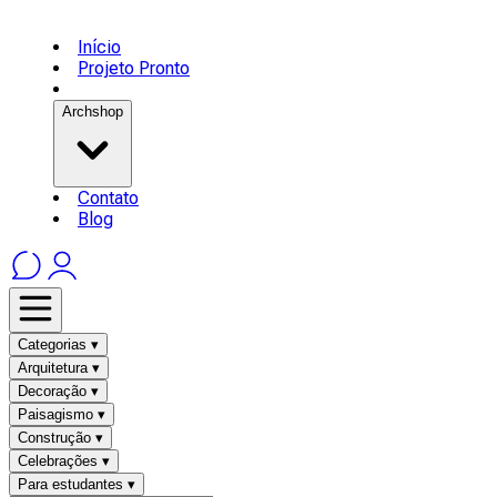
Início
Projeto Pronto
Archshop
Contato
Blog
Categorias ▾
Arquitetura ▾
Decoração ▾
Paisagismo ▾
Construção ▾
Celebrações ▾
Para estudantes ▾