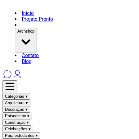
Início
Projeto Pronto
Archshop
Contato
Blog
Categorias ▾
Arquitetura ▾
Decoração ▾
Paisagismo ▾
Construção ▾
Celebrações ▾
Para estudantes ▾