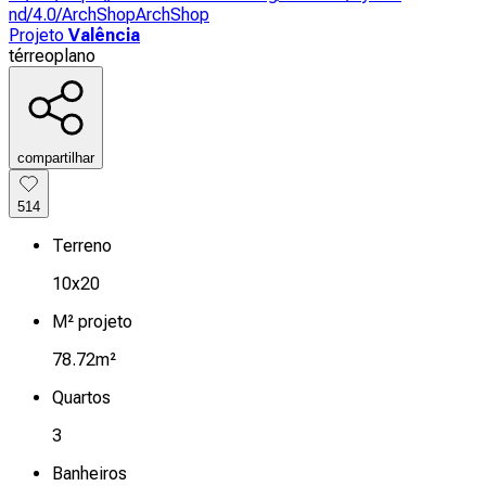
nd/4.0/
ArchShop
ArchShop
Projeto
Valência
térreo
plano
compartilhar
514
Terreno
10x20
M² projeto
78.72m²
Quartos
3
Banheiros