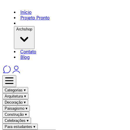
Início
Projeto Pronto
Archshop
Contato
Blog
Categorias ▾
Arquitetura ▾
Decoração ▾
Paisagismo ▾
Construção ▾
Celebrações ▾
Para estudantes ▾