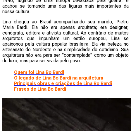
1946, fugindo de uma Europa devastada pela guerra, e
acabou se tornando uma das figuras mais importantes da
nossa cultura.
Lina chegou ao Brasil acompanhando seu marido, Pietro
Maria Bardi. Ela não era apenas arquiteta; era designer,
cenógrafa, editora e ativista cultural. Ao contrário de muitos
arquitetos que impunham um estilo europeu, Lina se
apaixonou pela cultura popular brasileira. Ela via beleza no
artesanato do Nordeste e na simplicidade do cotidiano. Sua
arquitetura não era para ser "contemplada" como um objeto
de luxo, mas para ser vivida pelo povo.
Quem foi Lina Bo Bardi
O legado de Lina Bo Bardi na arquitetura
Principais obras e criações de Lina Bo Bardi
Frases de Lina Bo Bardi