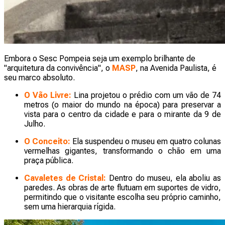
Embora o Sesc Pompeia seja um exemplo brilhante de
"arquitetura da convivência", o
MASP
, na Avenida Paulista, é
seu marco absoluto.
O Vão Livre:
Lina projetou o prédio com um vão de 74
metros (o maior do mundo na época) para preservar a
vista para o centro da cidade e para o mirante da 9 de
Julho.
O Conceito:
Ela suspendeu o museu em quatro colunas
vermelhas gigantes, transformando o chão em uma
praça pública.
Cavaletes de Cristal:
Dentro do museu, ela aboliu as
paredes. As obras de arte flutuam em suportes de vidro,
permitindo que o visitante escolha seu próprio caminho,
sem uma hierarquia rígida.