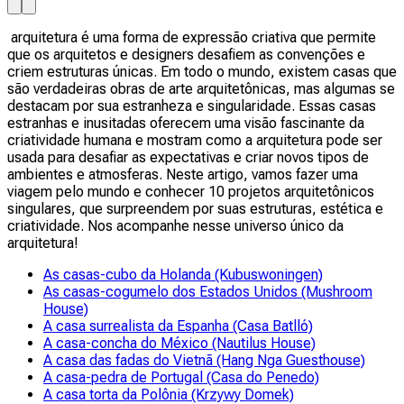
arquitetura é uma forma de expressão criativa que permite
que os arquitetos e designers desafiem as convenções e
criem estruturas únicas. Em todo o mundo, existem casas que
são verdadeiras obras de arte arquitetônicas, mas algumas se
destacam por sua estranheza e singularidade. Essas casas
estranhas e inusitadas oferecem uma visão fascinante da
criatividade humana e mostram como a arquitetura pode ser
usada para desafiar as expectativas e criar novos tipos de
ambientes e atmosferas. Neste artigo, vamos fazer uma
viagem pelo mundo e conhecer 10 projetos arquitetônicos
singulares, que surpreendem por suas estruturas, estética e
criatividade. Nos acompanhe nesse universo único da
arquitetura!
As casas-cubo da Holanda (Kubuswoningen)
As casas-cogumelo dos Estados Unidos (Mushroom
House)
A casa surrealista da Espanha (Casa Batlló)
A casa-concha do México (Nautilus House)
A casa das fadas do Vietnã (Hang Nga Guesthouse)
A casa-pedra de Portugal (Casa do Penedo)
A casa torta da Polônia (Krzywy Domek)