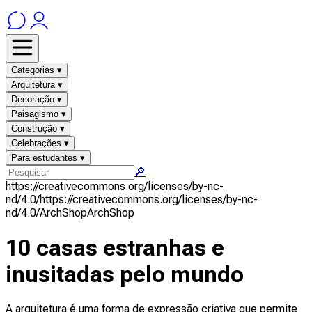
Categorias ▾
Arquitetura ▾
Decoração ▾
Paisagismo ▾
Construção ▾
Celebrações ▾
Para estudantes ▾
🔎
https://creativecommons.org/licenses/by-nc-
nd/4.0/
https://creativecommons.org/licenses/by-nc-
nd/4.0/
ArchShop
ArchShop
10 casas estranhas e
inusitadas pelo mundo
A arquitetura é uma forma de expressão criativa que permite