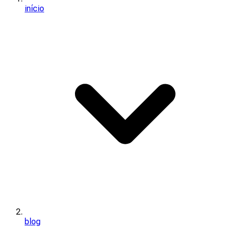
início
blog