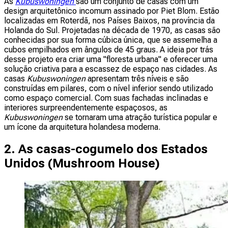
As
Kubuswoningen
são um conjunto de casas com um
design arquitetônico incomum assinado por Piet Blom. Estão
localizadas em Roterdã, nos Países Baixos, na província da
Holanda do Sul. Projetadas na década de 1970, as casas são
conhecidas por sua forma cúbica única, que se assemelha a
cubos empilhados em ângulos de 45 graus. A ideia por trás
desse projeto era criar uma "floresta urbana" e oferecer uma
solução criativa para a escassez de espaço nas cidades. As
casas
Kubuswoningen
apresentam três níveis e são
construídas em pilares, com o nível inferior sendo utilizado
como espaço comercial. Com suas fachadas inclinadas e
interiores surpreendentemente espaçosos, as
Kubuswoningen
se tornaram uma atração turística popular e
um ícone da arquitetura holandesa moderna.
2. As casas-cogumelo dos Estados
Unidos (
Mushroom House
)