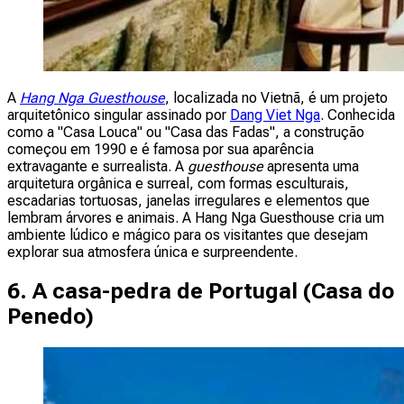
A
Hang Nga Guesthouse
, localizada no Vietnã, é um projeto
arquitetônico singular assinado por
Dang Viet Nga
. Conhecida
como a "Casa Louca" ou "Casa das Fadas", a construção
começou em 1990 e é famosa por sua aparência
extravagante e surrealista. A
guesthouse
apresenta uma
arquitetura orgânica e surreal, com formas esculturais,
escadarias tortuosas, janelas irregulares e elementos que
lembram árvores e animais. A Hang Nga Guesthouse cria um
ambiente lúdico e mágico para os visitantes que desejam
explorar sua atmosfera única e surpreendente.
6. A casa-pedra de Portugal (
Casa do
Penedo
)