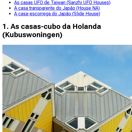
As casas UFO de Taiwan (Sanzhi UFO Houses)
A casa transparente do Japão (House NA)
A casa-escorrega do Japão (Slide House)
1. As casas-cubo da Holanda
(
Kubuswoningen
)