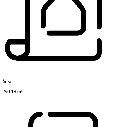
Área
290.13 m²