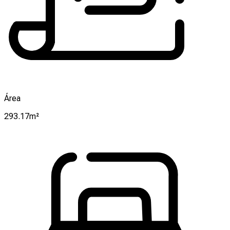
Área
293.17m²