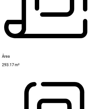
Área
293.17 m²