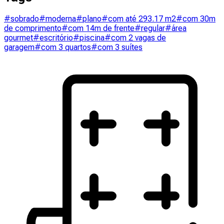
#sobrado
#moderna
#plano
#com até 293.17 m2
#com 30m
de comprimento
#com 14m de frente
#regular
#área
gourmet
#escritório
#piscina
#com 2 vagas de
garagem
#com 3 quartos
#com 3 suítes