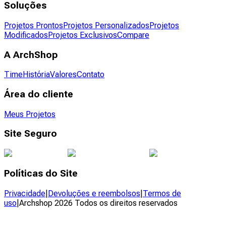
Soluções
Projetos Prontos
Projetos Personalizados
Projetos
Modificados
Projetos Exclusivos
Compare
A ArchShop
Time
História
Valores
Contato
Área do cliente
Meus Projetos
Site Seguro
Políticas do Site
Privacidade
|
Devoluções e reembolsos
|
Termos de
uso
|
Archshop
2026
Todos os direitos reservados