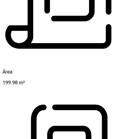
Área
199.98 m²