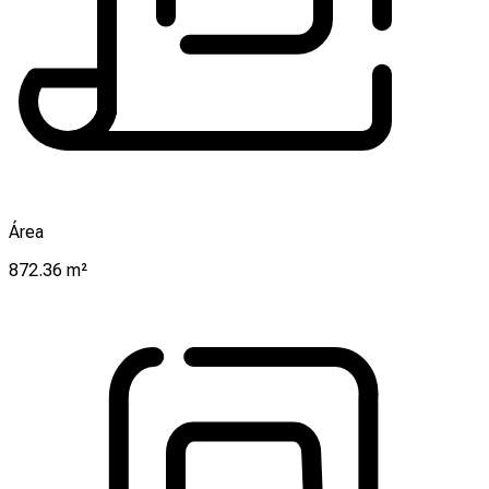
Área
872.36 m²