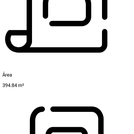
Área
394.84 m²