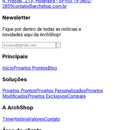
R. Fresias, 213, Holambra - SP
+55 19 3802-
2859
contato@archshop.com.br
Newsletter
Fique por dentro de todas as notícias e
novidades aqui da ArchShop!
Principais
Início
Projetos Prontos
Blog
Soluções
Projetos Prontos
Projetos Personalizados
Projetos
Modificados
Projetos Exclusivos
Compare
A ArchShop
Time
História
Valores
Contato