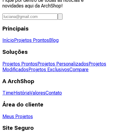
Fique por dentro de todas as notícias e
novidades aqui da ArchShop!
Principais
Início
Projetos Prontos
Blog
Soluções
Projetos Prontos
Projetos Personalizados
Projetos
Modificados
Projetos Exclusivos
Compare
A ArchShop
Time
História
Valores
Contato
Área do cliente
Meus Projetos
Site Seguro