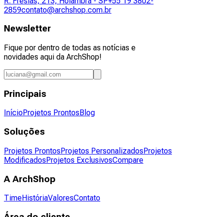
R. Fresias, 213, Holambra - SP
+55 19 3802-
2859
contato@archshop.com.br
Newsletter
Fique por dentro de todas as notícias e
novidades aqui da ArchShop!
Principais
Início
Projetos Prontos
Blog
Soluções
Projetos Prontos
Projetos Personalizados
Projetos
Modificados
Projetos Exclusivos
Compare
A ArchShop
Time
História
Valores
Contato
Área do cliente